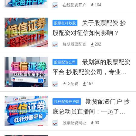
在线配资开户
164
关于股票配资 抄
股票杠杆炒股
股配资对征信如何影响？
短期股票配资
202
最划算的股票配资
股票配资公司
平台 抄股配资公司，专业可
信吗？
天臣配资
157
期货配资门户 抄
杠杆配资开户网
底总动员直播间：一起了解
配资技巧！
股票配资网址
93