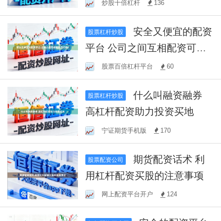
炒股十倍杠杆
136
心
安全又便宜的配资
股票杠杆炒股
平台 公司之间互相配资可行
吗？
股票百倍杠杆平台
60
什么叫融资融券
股票杠杆炒股
高杠杆配资助力投资买地
宁证期货手机版
170
期货配资话术 利
股票配资公司
用杠杆配资买股的注意事项
网上配资平台开户
124