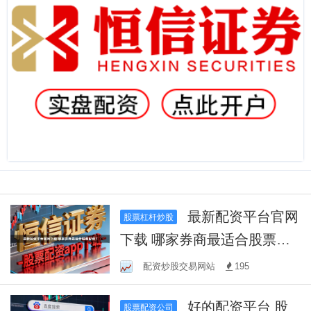
最新配资平台官网
股票杠杆炒股
下载 哪家券商最适合股票配
资？
配资炒股交易网站
195
好的配资平台 股
股票配资公司