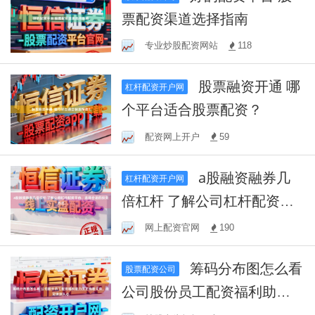
票配资渠道选择指南
专业炒股配资网站
118
股票融资开通 哪
杠杆配资开户网
个平台适合股票配资？
配资网上开户
59
a股融资融券几
杠杆配资开户网
倍杠杆 了解公司杠杆配资平
台，选择合适的投资方式
网上配资官网
190
筹码分布图怎么看
股票配资公司
公司股份员工配资福利助力
员工持股义务，稳定激励人